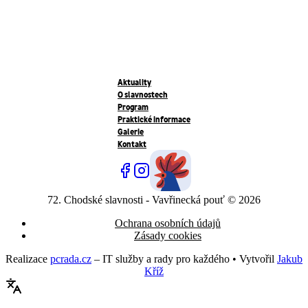
Aktuality
O slavnostech
Program
Praktické informace
Galerie
Kontakt
72. Chodské slavnosti - Vavřinecká pouť © 2026
Ochrana osobních údajů
Zásady cookies
Realizace
pcrada.cz
– IT služby a rady pro každého • Vytvořil
Jakub
Kříž