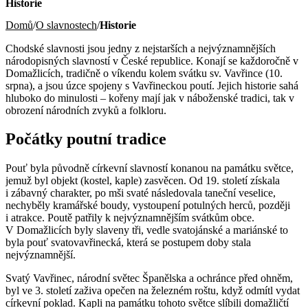
Historie
Domů
/
O slavnostech
/
Historie
Chodské slavnosti jsou jedny z nejstarších a nejvýznamnějších
národopisných slavností v České republice. Konají se každoročně v
Domažlicích, tradičně o víkendu kolem svátku sv. Vavřince (10.
srpna), a jsou úzce spojeny s Vavřineckou poutí. Jejich historie sahá
hluboko do minulosti – kořeny mají jak v náboženské tradici, tak v
obrození národních zvyků a folkloru.
Počátky poutní tradice
Pouť byla původně církevní slavností konanou na památku světce,
jemuž byl objekt (kostel, kaple) zasvěcen. Od 19. století získala
i zábavný charakter, po mši svaté následovala taneční veselice,
nechyběly kramářské boudy, vystoupení potulných herců, později
i atrakce. Poutě patřily k nejvýznamnějším svátkům obce.
V Domažlicích byly slaveny tři, vedle svatojánské a mariánské to
byla pouť svatovavřinecká, která se postupem doby stala
nejvýznamnější.
Svatý Vavřinec, národní světec Španělska a ochránce před ohněm,
byl ve 3. století zaživa opečen na železném roštu, když odmítl vydat
církevní poklad. Kapli na památku tohoto světce slíbili domažličtí