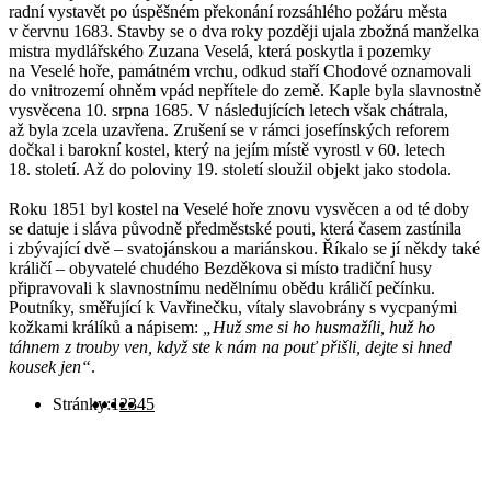
radní vystavět po úspěšném překonání rozsáhlého požáru města
v červnu 1683. Stavby se o dva roky později ujala zbožná manželka
mistra mydlářského Zuzana Veselá, která poskytla i pozemky
na Veselé hoře, památném vrchu, odkud staří Chodové oznamovali
do vnitrozemí ohněm vpád nepřítele do země. Kaple byla slavnostně
vysvěcena 10. srpna 1685. V následujících letech však chátrala,
až byla zcela uzavřena. Zrušení se v rámci josefínských reforem
dočkal i barokní kostel, který na jejím místě vyrostl v 60. letech
18. století. Až do poloviny 19. století sloužil objekt jako stodola.
Roku 1851 byl kostel na Veselé hoře znovu vysvěcen a od té doby
se datuje i sláva původně předměstské pouti, která časem zastínila
i zbývající dvě – svatojánskou a mariánskou. Říkalo se jí někdy také
králičí – obyvatelé chudého Bezděkova si místo tradiční husy
připravovali k slavnostnímu nedělnímu obědu králičí pečínku.
Poutníky, směřující k Vavřinečku, vítaly slavobrány s vycpanými
kožkami králíků a nápisem:
„Huž sme si ho husmažíli, huž ho
táhnem z trouby ven, když ste k nám na pouť přišli, dejte si hned
kousek jen“
.
Stránky:
1
2
3
4
5