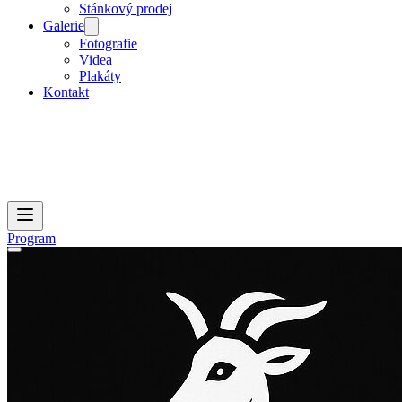
Stánkový prodej
Galerie
Fotografie
Videa
Plakáty
Kontakt
Program