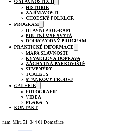
O SLAVNOSTECH
HISTORIE
ZAJÍMAVOSTI
CHODSKÝ FOLKLOR
PROGRAM
HLAVNÍ PROGRAM
POUTNÍ MŠE SVATÁ
DOPROVODNÝ PROGRAM
PRAKTICKÉ INFORMACE
MAPA SLAVNOSTÍ
KYVADLOVÁ DOPRAVA
ZÁCHYTNÁ PARKOVIŠTĚ
SUVENÝRY
TOALETY
STÁNKOVÝ PRODEJ
GALERIE
FOTOGRAFIE
VIDEA
PLAKÁTY
KONTAKT
nám. Míru 51, 344 01 Domažlice