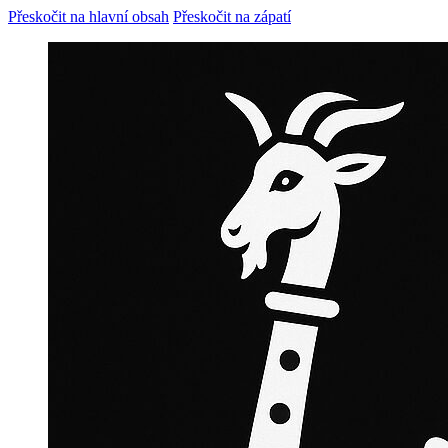
Přeskočit na hlavní obsah
Přeskočit na zápatí