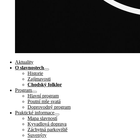
Aktuality
O slavnostech
Historie
Zajímavosti
Chodský folklor
Program
Hlavní program
Poutní mše svatá
Doprovodný program
Praktické informace
Mapa slavností
Kyvadlová doprava
Záchytná parkoviště
Suvenýry