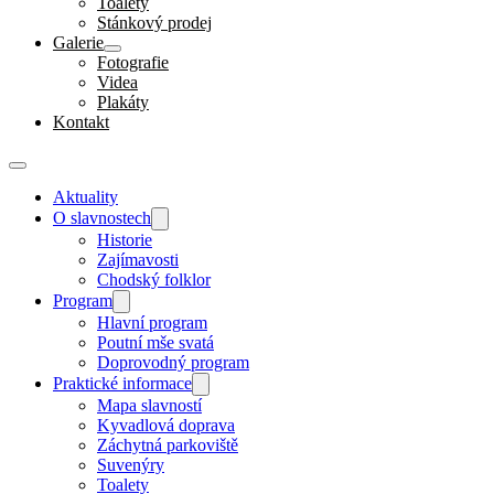
Toalety
Stánkový prodej
Galerie
Fotografie
Videa
Plakáty
Kontakt
Aktuality
O slavnostech
Historie
Zajímavosti
Chodský folklor
Program
Hlavní program
Poutní mše svatá
Doprovodný program
Praktické informace
Mapa slavností
Kyvadlová doprava
Záchytná parkoviště
Suvenýry
Toalety